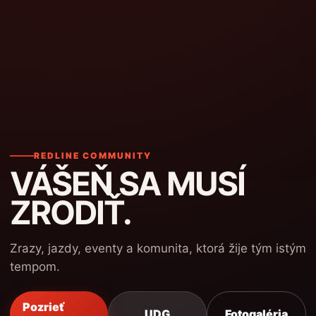
REDLINE COMMUNITY
VÁŠEŇ SA MUSÍ
ZRODIŤ.
Zrazy, jazdy, eventy a komunita, ktorá žije tým istým
tempom.
Pozrieť
UDG
Fotogaléria